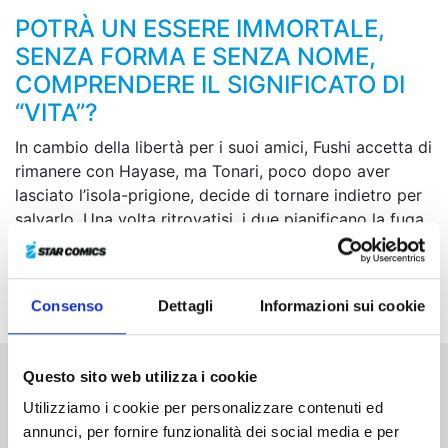
POTRÀ UN ESSERE IMMORTALE,
SENZA FORMA E SENZA NOME,
COMPRENDERE IL SIGNIFICATO DI
“VITA”?
In cambio della libertà per i suoi amici, Fushi accetta di
rimanere con Hayase, ma Tonari, poco dopo aver
lasciato l’isola-prigione, decide di tornare indietro per
salvarlo. Una volta ritrovatisi, i due pianificano la fuga,
ma proprio in quel momento i knocker assediano
l’isola e Fushi capisce che in quel posto ci sono delle
persone che non è disposto a perdere...
Consenso
Dettagli
Informazioni sui cookie
Questo sito web utilizza i cookie
Altri volumi della serie
Utilizziamo i cookie per personalizzare contenuti ed
annunci, per fornire funzionalità dei social media e per