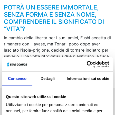
POTRÀ UN ESSERE IMMORTALE,
SENZA FORMA E SENZA NOME,
COMPRENDERE IL SIGNIFICATO DI
“VITA”?
In cambio della libertà per i suoi amici, Fushi accetta di
rimanere con Hayase, ma Tonari, poco dopo aver
lasciato l’isola-prigione, decide di tornare indietro per
salvarlo. Una volta ritrovatisi, i due pianificano la fuga,
ma proprio in quel momento i knocker assediano
l’isola e Fushi capisce che in quel posto ci sono delle
persone che non è disposto a perdere...
Consenso
Dettagli
Informazioni sui cookie
Questo sito web utilizza i cookie
Altri volumi della serie
Utilizziamo i cookie per personalizzare contenuti ed
annunci, per fornire funzionalità dei social media e per