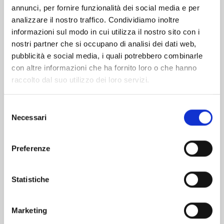
Altri volumi della serie
annunci, per fornire funzionalità dei social media e per
analizzare il nostro traffico. Condividiamo inoltre
informazioni sul modo in cui utilizza il nostro sito con i
nostri partner che si occupano di analisi dei dati web,
pubblicità e social media, i quali potrebbero combinarle
con altre informazioni che ha fornito loro o che hanno
raccolto dal suo utilizzo dei loro servizi.
Selezione
Necessari
del
consenso
Preferenze
Statistiche
TO YOUR ETERNITY n. 25
Marketing
30/06/2026