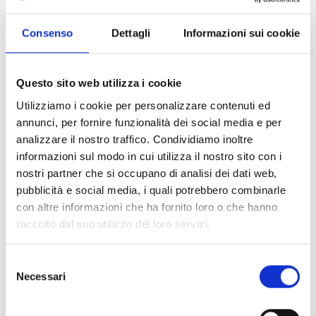
fiducia e orgoglio da una giovane e
talentuosa autrice.
Consenso
Dettagli
Informazioni sui cookie
Éclair è una dodicenne, da sempre tormentata da
strane creature che può vedere solo lei. I genitori e i
compagni di scuola la considerano una bambina
Questo sito web utilizza i cookie
strana, ed Éclair cresce sempre sola, ma sostenuta
Utilizziamo i cookie per personalizzare contenuti ed
dall'amore e dalla comprensione del nonno, che però
annunci, per fornire funzionalità dei social media e per
viene a mancare quando la ragazza frequenta la quinta
analizzare il nostro traffico. Condividiamo inoltre
elementare. La vita quotidiana di Éclair viene
informazioni sul modo in cui utilizza il nostro sito con i
sconvolta dall'incontro con l’alieno Celeno, principe del
nostri partner che si occupano di analisi dei dati web,
Circo di Astra in fuga dalla malvagia zia Asterope, che,
pubblicità e social media, i quali potrebbero combinarle
dopo aver preso il trono con la forza, ora vuole
con altre informazioni che ha fornito loro o che hanno
mettere le mani sullo Starduster, un misterioso e
raccolto dal suo utilizzo dei loro servizi.
potente artefatto tramandato da generazioni nella
famiglia reale. Per proteggere lo Starduster e la
Selezione
propria incolumità, Celeno è costretto a rifugiarsi sulla
Necessari
del
Terra, travestendosi da essere umano. L’incontro con
consenso
Éclair e l'arrivo degli scagnozzi di Asterope