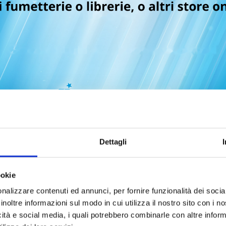
ONID, AVVENTURE DI UN
IL TESORO PERDUTO D
GATTO n. 2
NORA
L'ORDA
15/12/2021
24/11/2021
 12,90
€ 18,90
Dettagli
ookie
nalizzare contenuti ed annunci, per fornire funzionalità dei socia
inoltre informazioni sul modo in cui utilizza il nostro sito con i 
icità e social media, i quali potrebbero combinarle con altre inform