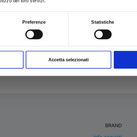
lizzo dei loro servizi.
Preferenze
Statistiche
RNEST & REBECCA n. 3
ERNEST & REBECCA n.
NONNO BESTIACCIA
UN MICROBO PER AMICO
13/11/2019
09/10/2019
Accetta selezionati
 12,90
€ 12,90
BRAND