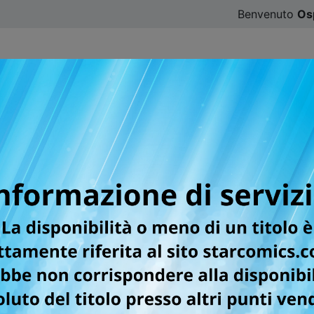
Benvenuto
Os
CATALOGO
SFOGLIA ONLINE
DIGISTAR
#ILOVE
er la testata STAR LOLLI