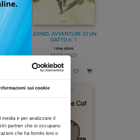
I
LEONID, AVVENTURE DI UN
GATTO n. 1
I due albini
19/05/2021
€ 12,90
Informazioni sui cookie
l media e per analizzare il
nostri partner che si occupano
azioni che ha fornito loro o