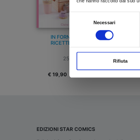
che hanno raccolto dal suo uti
Selezione
Necessari
del
consenso
IN FORNO! IL LIBRO DI
E
RICETTE DI PUSHEEN
25/11/2020
Rifiuta
€ 19,90
€
EDIZIONI STAR COMICS