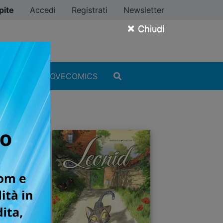
pite
Accedi
Registrati
Newsletter
×
Chiudi
MANGA
#ILOVECOMICS
POP