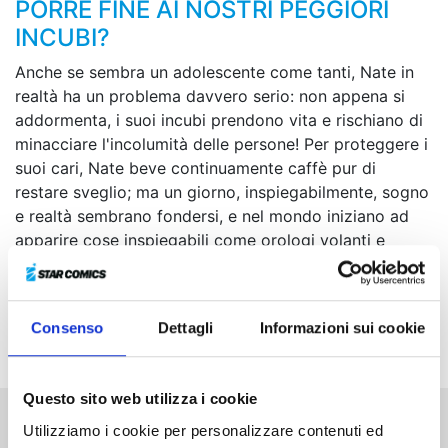
PORRE FINE AI NOSTRI PEGGIORI
INCUBI?
Anche se sembra un adolescente come tanti, Nate in
realtà ha un problema davvero serio: non appena si
addormenta, i suoi incubi prendono vita e rischiano di
minacciare l'incolumità delle persone! Per proteggere i
suoi cari, Nate beve continuamente caffè pur di
restare sveglio; ma un giorno, inspiegabilmente, sogno
e realtà sembrano fondersi, e nel mondo iniziano ad
apparire cose inspiegabili come orologi volanti e
creature mostruose. E mentre gli altri esseri umani
cominciano a cadere gradualmente in una sorta di
sonno comatoso, Nate si accorge con orrore che i suoi
Consenso
Dettagli
Informazioni sui cookie
incubi non svaniscono anche se lui è sveglio!
Questo sito web utilizza i cookie
Utilizziamo i cookie per personalizzare contenuti ed