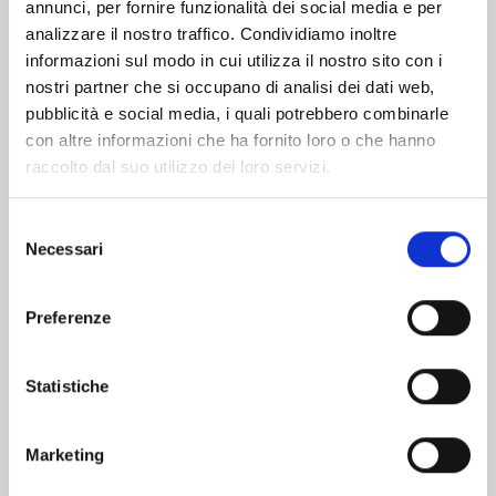
Altri volumi della serie
annunci, per fornire funzionalità dei social media e per
analizzare il nostro traffico. Condividiamo inoltre
informazioni sul modo in cui utilizza il nostro sito con i
nostri partner che si occupano di analisi dei dati web,
pubblicità e social media, i quali potrebbero combinarle
con altre informazioni che ha fornito loro o che hanno
raccolto dal suo utilizzo dei loro servizi.
Selezione
Necessari
del
consenso
Preferenze
SLEEPY BOY n. 2
Statistiche
Marketing
07/04/2026