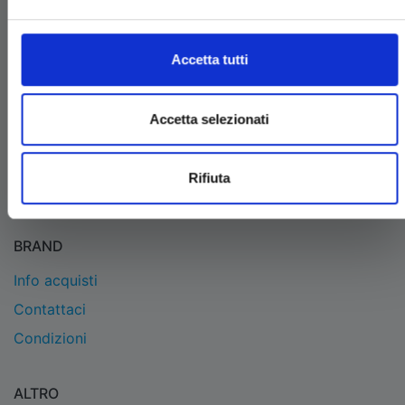
EDIZIONI STAR COMICS
Edizioni Star Comics s.r.l. strada delle Selvette, 1/bis/1
Accetta tutti
- 06134 Bosco (Perugia)
P.IVA 03850300546
Tel.
+39 075 591 8353
- per informazioni
Accetta selezionati
info@starcomics.com
, per informazioni sugli acquisti
acquistaonline@starcomics.com
Rifiuta
BRAND
Info acquisti
Contattaci
Condizioni
ALTRO