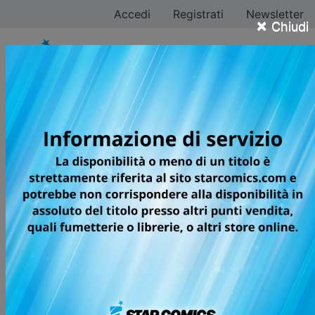
Accedi
Registrati
Newsletter
×
Chiudi
Marika Herzog
Tutti i fumetti