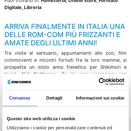
Puoi trovarlo in:
Fumetteria, Online store, Formato
Digitale, Libreria
ARRIVA FINALMENTE IN ITALIA UNA
DELLE ROM-COM PIÙ FRIZZANTI E
AMATE DEGLI ULTIMI ANNI!
Tra visite al santuario, appuntamenti allo zoo, film
commoventi e incontri fortuiti fra le loro mamme, si
prospetta un inizio anno frenetico per Shikimori e
Izumi. Nel frattempo, fa la sua comparsa una
misteriosa ragazza che sembra conoscere molto bene
Inuzuka. Come se non bastasse, Izumi e i suoi amici
saranno costretti a cercare un’altra persona per
Consenso
Dettagli
Informazioni sui cookie
completare il loro gruppo per la gita scolastica...
Questo sito web utilizza i cookie
Utilizziamo i cookie per personalizzare contenuti ed