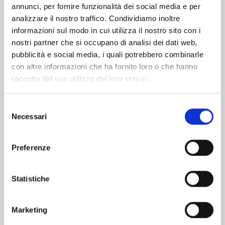
Altri volumi della serie
annunci, per fornire funzionalità dei social media e per
analizzare il nostro traffico. Condividiamo inoltre
informazioni sul modo in cui utilizza il nostro sito con i
nostri partner che si occupano di analisi dei dati web,
pubblicità e social media, i quali potrebbero combinarle
con altre informazioni che ha fornito loro o che hanno
raccolto dal suo utilizzo dei loro servizi.
Selezione
Necessari
del
consenso
Preferenze
Statistiche
SHIKIMORI’S NOT JUST A CUTIE n. 20
Marketing
03/02/2026