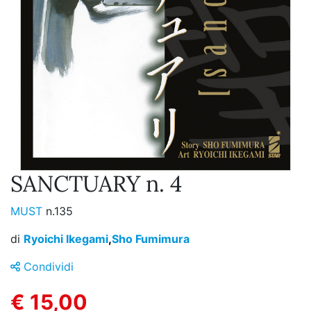
SANCTUARY n. 4
MUST
n.135
di
Ryoichi Ikegami
,
Sho Fumimura
Condividi
€ 15,00