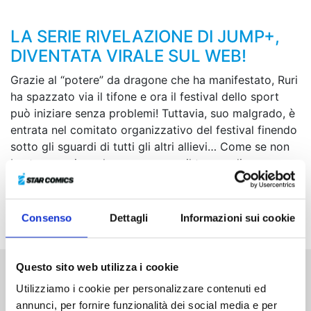
LA SERIE RIVELAZIONE DI JUMP+,
DIVENTATA VIRALE SUL WEB!
Grazie al “potere” da dragone che ha manifestato, Ruri
ha spazzato via il tifone e ora il festival dello sport
può iniziare senza problemi! Tuttavia, suo malgrado, è
entrata nel comitato organizzativo del festival finendo
sotto gli sguardi di tutti gli altri allievi… Come se non
bastasse, prima che possa avere il tempo di
riprendersi dal disagio, ecco che una nuova anomalia
si verifica nel suo corpo! Il festival dello sport della
nostra “dragon girl” diventa sempre più turbolento...
Consenso
Dettagli
Informazioni sui cookie
Questo sito web utilizza i cookie
Altri volumi della serie
Utilizziamo i cookie per personalizzare contenuti ed
annunci, per fornire funzionalità dei social media e per