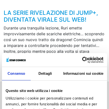
LA SERIE RIVELAZIONE DI JUMP+,
DIVENTATA VIRALE SUL WEB!
Durante una tranquilla lezione, Ruri emette
improvvisamente delle scariche elettriche… scoprendo
così un suo nuovo tratto da dragone! Comincia quindi
a imparare a controllarle procedendo per tentativi…
Inoltre, proprio mentre poco alla volta si stava
abituando alla vita scolastica, viene a sapere di non
essere particolarmente simpatica a una compagna di
classe…
Consenso
Dettagli
Informazioni sui cookie
Questo sito web utilizza i cookie
Altri volumi della serie
Utilizziamo i cookie per personalizzare contenuti ed
annunci, per fornire funzionalità dei social media e per