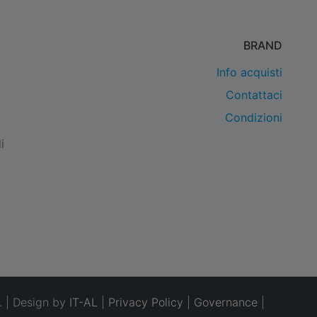
BRAND
Info acquisti
Contattaci
Condizioni
i
. | Design by
IT-AL
|
Privacy Policy
|
Governance
|