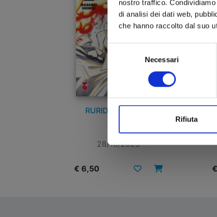
nostro traffico. Condividiamo 
di analisi dei dati web, pubbl
che hanno raccolto dal suo uti
Selezione
Necessari
del
consenso
RURIDRAGON n. 2
Rifiuta
28/10/2025
€ 6,50
€