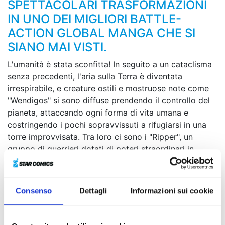
SPETTACOLARI TRASFORMAZIONI
IN UNO DEI MIGLIORI BATTLE-
ACTION GLOBAL MANGA CHE SI
SIANO MAI VISTI.
L'umanità è stata sconfitta! In seguito a un cataclisma
senza precedenti, l'aria sulla Terra è diventata
irrespirabile, e creature ostili e mostruose note come
"Wendigos" si sono diffuse prendendo il controllo del
pianeta, attaccando ogni forma di vita umana e
costringendo i pochi sopravvissuti a rifugiarsi in una
torre improvvisata. Tra loro ci sono i "Ripper", un
gruppo di guerrieri dotati di poteri straordinari in
grado di fronteggiare i Wendigos. Durante una
missione di ricognizione, una unità di Ripper si imbatte
in Junk, un giovane ragazzo energico e ottimista dalla
Consenso
Dettagli
Informazioni sui cookie
forza sovrumana che sembra essersi adattato al nuovo
ecosistema terrestre. E quando il ragazzo ritrova una
strana maschera dalla provenienza misteriosa…