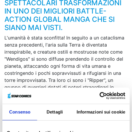
SPETTACOLARI TRASFORMAZIONI
IN UNO DEI MIGLIORI BATTLE-
ACTION GLOBAL MANGA CHE SI
SIANO MAI VISTI.
L'umanità è stata sconfitta! In seguito a un cataclisma
senza precedenti, l'aria sulla Terra è diventata
irrespirabile, e creature ostili e mostruose note come
"Wendigos" si sono diffuse prendendo il controllo del
pianeta, attaccando ogni forma di vita umana e
costringendo i pochi sopravvissuti a rifugiarsi in una
torre improvvisata. Tra loro ci sono i "Ripper", un
gruppo di guerrieri dotati di poteri straordinari in
grado di fronteggiare i Wendigos. Durante una
missione di ricognizione, una unità di Ripper si imbatte
in Junk, un giovane ragazzo energico e ottimista dalla
Consenso
Dettagli
Informazioni sui cookie
forza sovrumana che sembra essersi adattato al nuovo
ecosistema terrestre. E quando il ragazzo ritrova una
strana maschera dalla provenienza misteriosa…