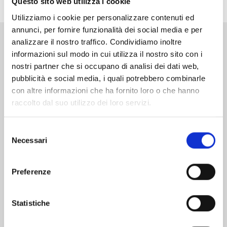
Questo sito web utilizza i cookie
Utilizziamo i cookie per personalizzare contenuti ed
annunci, per fornire funzionalità dei social media e per
analizzare il nostro traffico. Condividiamo inoltre
Altri volumi della serie
informazioni sul modo in cui utilizza il nostro sito con i
nostri partner che si occupano di analisi dei dati web,
pubblicità e social media, i quali potrebbero combinarle
con altre informazioni che ha fornito loro o che hanno
raccolto dal suo utilizzo dei loro servizi.
Selezione
Necessari
del
consenso
Preferenze
Statistiche