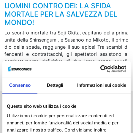
UOMINI CONTRO DEI: LA SFIDA
MORTALE PER LA SALVEZZA DEL
MONDO!
Lo scontro mortale tra Soji Okita, capitano della prima
unità della Shinsengumi, e Susanoo no Mikoto, il primo
dio della spada, raggiunge il suo apice! Tra scambi di
fendenti e contrattacchi, gli spettatori assistono al
combattimento definitivo di due lame senza eguali!
Quale sarà l'esito?Intanto Odino sembra tramare in
segreto un piano molto pericoloso...
Consenso
Dettagli
Informazioni sui cookie
Questo sito web utilizza i cookie
Altri volumi della serie
Utilizziamo i cookie per personalizzare contenuti ed
annunci, per fornire funzionalità dei social media e per
analizzare il nostro traffico. Condividiamo inoltre