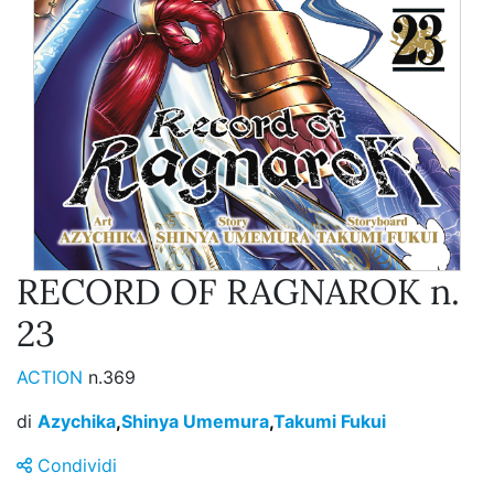
RECORD OF RAGNAROK n.
23
ACTION
n.369
di
Azychika
,
Shinya Umemura
,
Takumi Fukui
Condividi