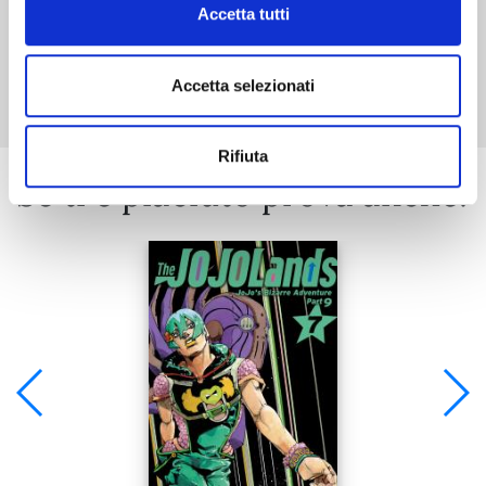
Accetta tutti
Mostra tutto
Accetta selezionati
Rifiuta
Se ti è piaciuto prova anche: