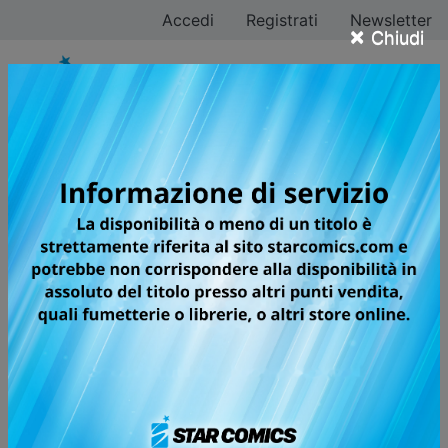
Accedi
Registrati
Newsletter
×
Chiudi
Takumi Fukui
Tutti i fumetti