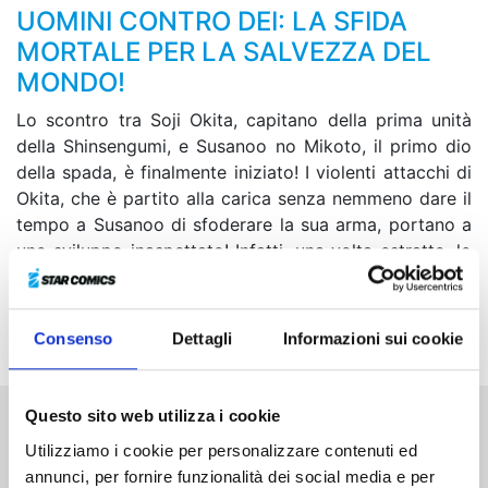
UOMINI CONTRO DEI: LA SFIDA
MORTALE PER LA SALVEZZA DEL
MONDO!
Lo scontro tra Soji Okita, capitano della prima unità
della Shinsengumi, e Susanoo no Mikoto, il primo dio
della spada, è finalmente iniziato! I violenti attacchi di
Okita, che è partito alla carica senza nemmeno dare il
tempo a Susanoo di sfoderare la sua arma, portano a
uno sviluppo inaspettato! Infatti, una volta estratto, lo
strumento divino di Susanoo lascia tutti gli spettatori a
bocca aperta... Sarà senza dubbio l’incontro definitivo
tra due lame straordinarie!
Consenso
Dettagli
Informazioni sui cookie
Questo sito web utilizza i cookie
Altri volumi della serie
Utilizziamo i cookie per personalizzare contenuti ed
annunci, per fornire funzionalità dei social media e per