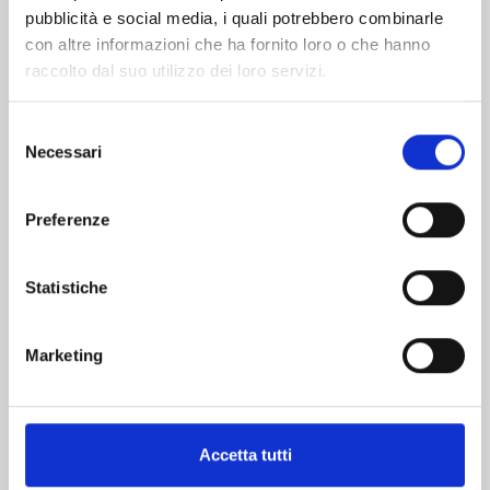
pubblicità e social media, i quali potrebbero combinarle
con altre informazioni che ha fornito loro o che hanno
raccolto dal suo utilizzo dei loro servizi.
Selezione
Necessari
del
consenso
THE JOJOLANDS n. 8
Preferenze
20/10/2026
Statistiche
€ 5,90
Marketing
Mostra tutto
Accetta tutti