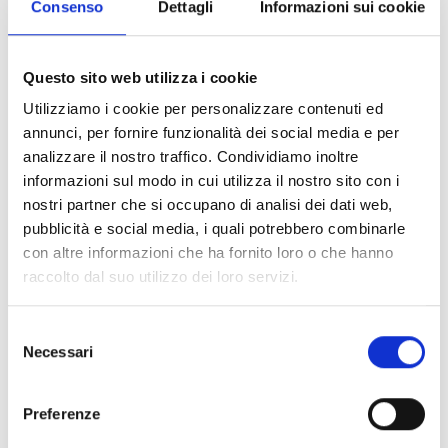
Codice ISBN:
9788822641236
Consenso
Dettagli
Informazioni sui cookie
Puoi trovarlo in:
Fumetteria, Online store, Libreria
Questo sito web utilizza i cookie
UOMINI CONTRO DEI: LA SFIDA
Utilizziamo i cookie per personalizzare contenuti ed
MORTALE PER LA SALVEZZA DEL
annunci, per fornire funzionalità dei social media e per
MONDO!
analizzare il nostro traffico. Condividiamo inoltre
informazioni sul modo in cui utilizza il nostro sito con i
Per celebrare l’uscita del quindicesimo volume, sarà
nostri partner che si occupano di analisi dei dati web,
disponibile anche una Limited Edition con tre
pubblicità e social media, i quali potrebbero combinarle
fantastici set di stickers!
con altre informazioni che ha fornito loro o che hanno
Il cruento scontro tra Qin Shi Huang, il sovrano
raccolto dal suo utilizzo dei loro servizi.
dell’inizio, e Ade, il re degli Inferi, raggiunge il suo
culmine! Quale sarà la capacità che va oltre i limiti
Selezione
umani di Qin Shi Huang, ora che ha mostrato i suoi
Necessari
del
occhi?! Per fronteggiarlo, Ade si ricopre di sangue
consenso
ancora caldo, sfidandolo con il suo leggendario
Preferenze
attacco!