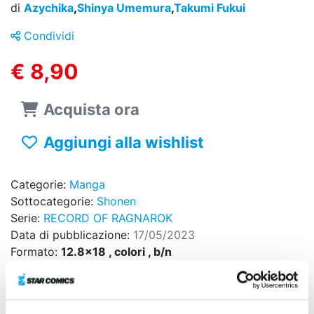
di
Azychika
,
Shinya Umemura
,
Takumi Fukui
Condividi
€ 8,90
Acquista ora
Aggiungi alla wishlist
Categorie:
Manga
Sottocategorie:
Shonen
Serie:
RECORD OF RAGNAROK
Data di pubblicazione:
17/05/2023
Formato:
12.8x18 , colori , b/n
Pagine:
192
Brossurato
Sovraccoperta