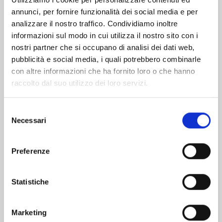
annunci, per fornire funzionalità dei social media e per
Altri volumi della serie
analizzare il nostro traffico. Condividiamo inoltre
informazioni sul modo in cui utilizza il nostro sito con i
nostri partner che si occupano di analisi dei dati web,
pubblicità e social media, i quali potrebbero combinarle
con altre informazioni che ha fornito loro o che hanno
raccolto dal suo utilizzo dei loro servizi.
Selezione
Necessari
del
consenso
Preferenze
Statistiche
RAVE - THE GROOVE ADVENTURE NEW
EDITION n. 31
Marketing