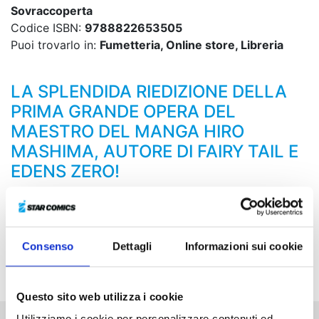
Sovraccoperta
Codice ISBN:
9788822653505
Puoi trovarlo in:
Fumetteria, Online store, Libreria
LA SPLENDIDA RIEDIZIONE DELLA
PRIMA GRANDE OPERA DEL
MAESTRO DEL MANGA HIRO
MASHIMA, AUTORE DI FAIRY TAIL E
EDENS ZERO!
Haru e compagni sono saliti a bordo di “Creature”, la
corazzata controllata dall’oscurità di Doryu, trovandosi
ad affrontare ogni genere di mostro, dagli zombi agli
Consenso
Dettagli
Informazioni sui cookie
uomini lupo... Riusciranno a sconfiggere il necromante
e a salvare Elie?
Questo sito web utilizza i cookie
Utilizziamo i cookie per personalizzare contenuti ed