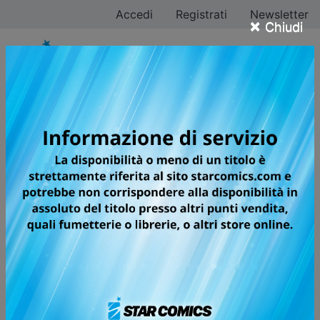
Accedi
Registrati
Newsletter
×
Chiudi
Tutti i fumetti per la
testata BIG