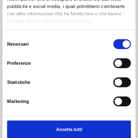
pubblicità e social media, i quali potrebbero combinarle
con altre informazioni che ha fornito loro o che hanno
raccolto dal suo utilizzo dei loro servizi.
Selezione
Necessari
del
consenso
RANKING OF KINGS n. 17
Preferenze
08/09/2026
Statistiche
€ 6,90
Marketing
Mostra tutto
Accetta tutti