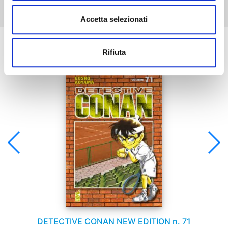
Accetta selezionati
Se ti è piaciuto prova anche:
Rifiuta
DETECTIVE CONAN NEW EDITION n. 71