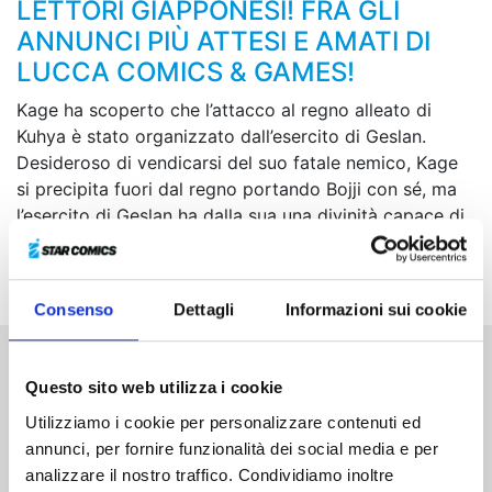
LETTORI GIAPPONESI! FRA GLI
ANNUNCI PIÙ ATTESI E AMATI DI
LUCCA COMICS & GAMES!
Kage ha scoperto che l’attacco al regno alleato di
Kuhya è stato organizzato dall’esercito di Geslan.
Desideroso di vendicarsi del suo fatale nemico, Kage
si precipita fuori dal regno portando Bojji con sé, ma
l’esercito di Geslan ha dalla sua una divinità capace di
controllare la morte. Mentre Bojji combatte per il suo
amico, il più potente degli dei gli mostra le zanne!
Consenso
Dettagli
Informazioni sui cookie
Altri volumi della serie
Questo sito web utilizza i cookie
Utilizziamo i cookie per personalizzare contenuti ed
annunci, per fornire funzionalità dei social media e per
analizzare il nostro traffico. Condividiamo inoltre