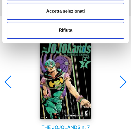
Accetta selezionati
Se ti è piaciuto prova anche:
Rifiuta
THE JOJOLANDS n. 7