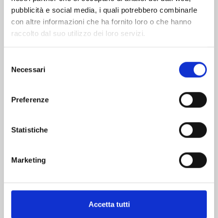
pubblicità e social media, i quali potrebbero combinarle
con altre informazioni che ha fornito loro o che hanno
raccolto dal suo utilizzo dei loro servizi.
Selezione
Necessari
del
consenso
RANKING OF KINGS n. 17
Preferenze
08/09/2026
Statistiche
€ 6,90
Marketing
Mostra tutto
Accetta tutti