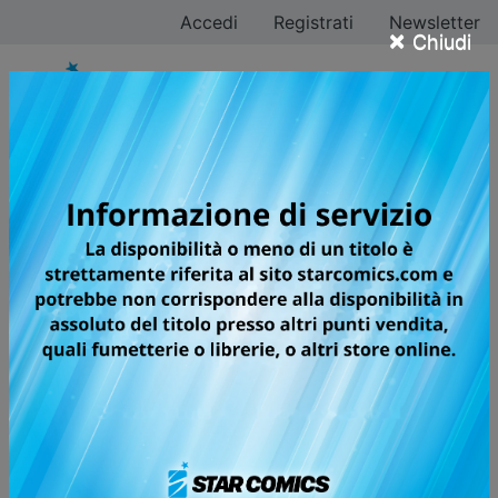
Accedi
Registrati
Newsletter
×
Chiudi
Fumetti uscite di
martedì 25 agosto
2026
Di seguito ti proponiamo le ultime uscite di martedì 25
agosto 2026 dei fumetti Star Comics.
Clicca sul fumetto di tuo interesse per leggerne in
anteprima
la trama.
FUMETTI MARTEDÌ 25