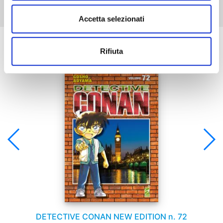
Accetta selezionati
Se ti è piaciuto prova anche:
Rifiuta
DETECTIVE CONAN NEW EDITION n. 72