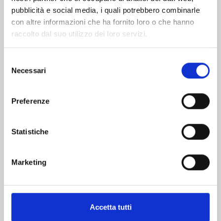
pubblicità e social media, i quali potrebbero combinarle
con altre informazioni che ha fornito loro o che hanno
raccolto dal suo utilizzo dei loro servizi.
Selezione
Necessari
del
consenso
RANKING OF KINGS n. 17
Preferenze
08/09/2026
Statistiche
€ 6,90
Marketing
Mostra tutto
Accetta tutti