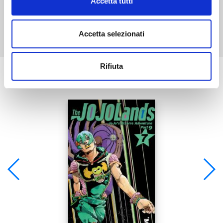
Accetta tutti
Mostra tutto
Accetta selezionati
Rifiuta
Se ti è piaciuto prova anche: