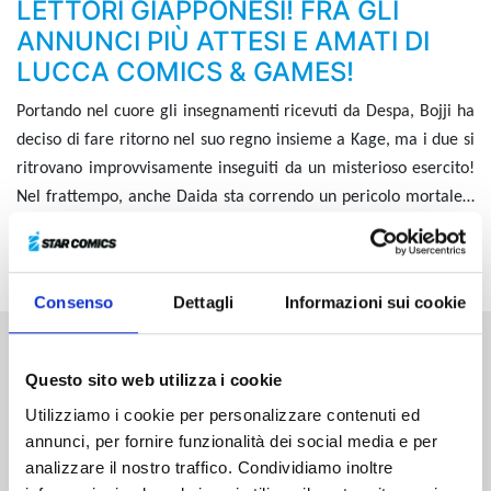
LETTORI GIAPPONESI! FRA GLI
ANNUNCI PIÙ ATTESI E AMATI DI
LUCCA COMICS & GAMES!
Portando nel cuore gli insegnamenti ricevuti da Despa, Bojji ha
deciso di fare ritorno nel suo regno insieme a Kage, ma i due si
ritrovano improvvisamente inseguiti da un misterioso esercito!
Nel frattempo, anche Daida sta correndo un pericolo mortale…
Quali saranno le intenzioni di Miranjo?! E riuscirà Bojji a
salvare sua madre?!
Consenso
Dettagli
Informazioni sui cookie
Altri volumi della serie
Questo sito web utilizza i cookie
Utilizziamo i cookie per personalizzare contenuti ed
annunci, per fornire funzionalità dei social media e per
analizzare il nostro traffico. Condividiamo inoltre