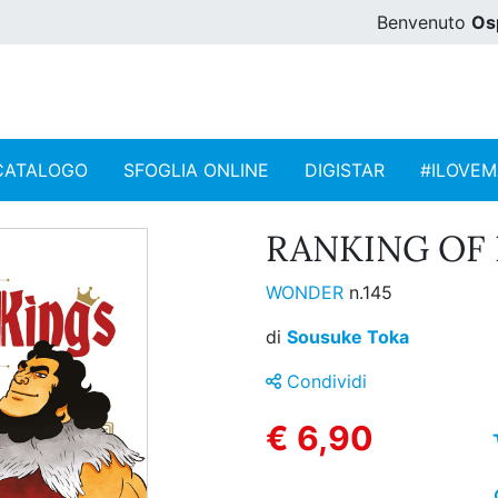
Benvenuto
Os
CATALOGO
SFOGLIA ONLINE
DIGISTAR
#ILOVE
RANKING OF K
WONDER
n.145
di
Sousuke Toka
Condividi
€ 6,90