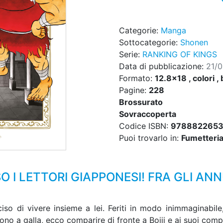
Categorie:
Manga
Sottocategorie:
Shonen
Serie:
RANKING OF KINGS
Data di pubblicazione:
21/
Formato:
12.8x18 , colori , 
Pagine:
228
Brossurato
Sovraccoperta
Codice ISBN:
978882265
Puoi trovarlo in:
Fumetteria,
I LETTORI GIAPPONESI! FRA GLI ANNU
iso di vivere insieme a lei. Feriti in modo inimmaginabile
no a galla, ecco comparire di fronte a Bojji e ai suoi comp