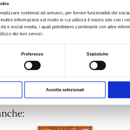
ookie
RANKING OF KINGS n. 17
nalizzare contenuti ed annunci, per fornire funzionalità dei socia
inoltre informazioni sul modo in cui utilizza il nostro sito con i 
icità e social media, i quali potrebbero combinarle con altre inform
08/09/2026
lizzo dei loro servizi.
€ 6,90
Preferenze
Statistiche
Mostra tutto
Accetta selezionati
anche: