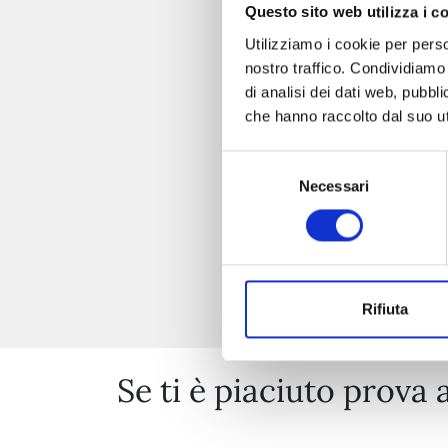
Questo sito web utilizza i c
Utilizziamo i cookie per perso
nostro traffico. Condividiamo 
di analisi dei dati web, pubbl
che hanno raccolto dal suo uti
Selezione
Necessari
del
consenso
Rifiuta
Se ti è piaciuto prova 