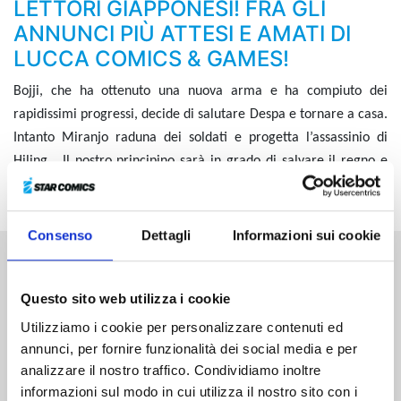
LETTORI GIAPPONESI! FRA GLI
ANNUNCI PIÙ ATTESI E AMATI DI
LUCCA COMICS & GAMES!
Bojji, che ha ottenuto una nuova arma e ha compiuto dei
rapidissimi progressi, decide di salutare Despa e tornare a casa.
Intanto Miranjo raduna dei soldati e progetta l’assassinio di
Hiling… Il nostro principino sarà in grado di salvare il regno e
sua madre?!
Consenso
Dettagli
Informazioni sui cookie
Altri volumi della serie
Questo sito web utilizza i cookie
Utilizziamo i cookie per personalizzare contenuti ed
annunci, per fornire funzionalità dei social media e per
analizzare il nostro traffico. Condividiamo inoltre
informazioni sul modo in cui utilizza il nostro sito con i