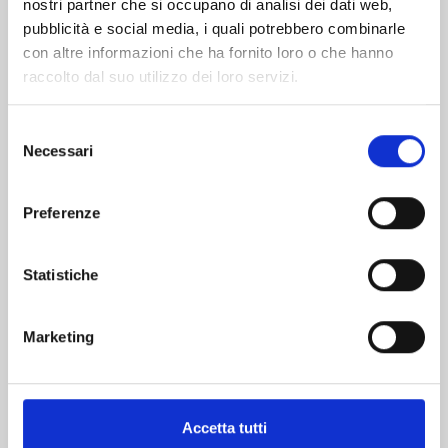
nostri partner che si occupano di analisi dei dati web,
pubblicità e social media, i quali potrebbero combinarle
con altre informazioni che ha fornito loro o che hanno
raccolto dal suo utilizzo dei loro servizi.
Selezione
Necessari
del
consenso
QUEEN'S QUALITY n. 23
Preferenze
01/07/2025
Statistiche
€ 5,20
Marketing
Accetta tutti
Mostra tutto