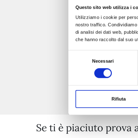
Questo sito web utilizza i c
Utilizziamo i cookie per perso
nostro traffico. Condividiamo 
di analisi dei dati web, pubbl
che hanno raccolto dal suo uti
Selezione
Necessari
del
consenso
Rifiuta
Se ti è piaciuto prova 