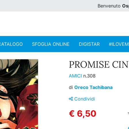
Benvenuto
Os
CATALOGO
SFOGLIA ONLINE
DIGISTAR
#ILOVE
PROMISE CIN
AMICI
n.308
di
Oreco Tachibana
Condividi
€ 6,50