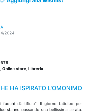
Aggiungi alla wishlist
LA
04/2024
6675
 Online store, Libreria
HE HA ISPIRATO L'OMONIMO
uochi d’artificio"! Il giorno fatidico per
due stanno passando una bellissima serata,