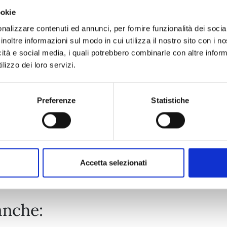
ookie
PROMISE CINDERELLA n. 15
nalizzare contenuti ed annunci, per fornire funzionalità dei socia
inoltre informazioni sul modo in cui utilizza il nostro sito con i 
icità e social media, i quali potrebbero combinarle con altre inform
24/03/2026
lizzo dei loro servizi.
€ 6,50
Preferenze
Statistiche
Mostra tutto
Accetta selezionati
anche: