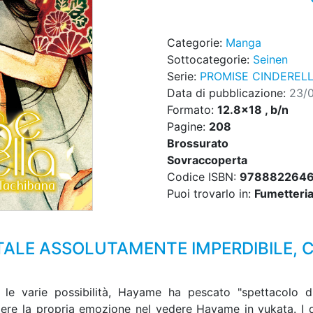
Categorie:
Manga
Sottocategorie:
Seinen
Serie:
PROMISE CINDEREL
Data di pubblicazione:
23/
Formato:
12.8x18 , b/n
Pagine:
208
Brossurato
Sovraccoperta
Codice ISBN:
978882264
Puoi trovarlo in:
Fumetteria,
LE ASSOLUTAMENTE IMPERDIBILE, C
e varie possibilità, Hayame ha pescato "spettacolo di f
dere la propria emozione nel vedere Hayame in yukata. I 