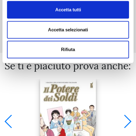
Accetta tutti
Mostra tutto
Accetta selezionati
Rifiuta
Se ti è piaciuto prova anche: