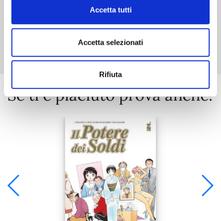
Accetta tutti
Mostra tutto
Accetta selezionati
Rifiuta
Se ti è piaciuto prova anche: