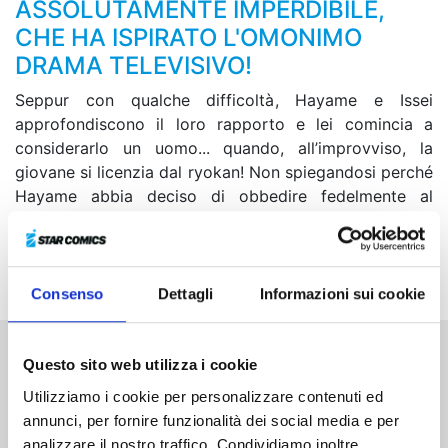
ASSOLUTAMENTE IMPERDIBILE,
CHE HA ISPIRATO L'OMONIMO
DRAMA TELEVISIVO!
Seppur con qualche difficoltà, Hayame e Issei
approfondiscono il loro rapporto e lei comincia a
considerarlo un uomo... quando, all’improvviso, la
giovane si licenzia dal ryokan! Non spiegandosi perché
Hayame abbia deciso di obbedire fedelmente al
fratello, Issei si mette a indagare sul loro passato
insieme. Ha così finalmente inizio la fugace e luminosa
storia risalente a dieci anni prima...
Consenso
Dettagli
Informazioni sui cookie
Questo sito web utilizza i cookie
Altri volumi della serie
Utilizziamo i cookie per personalizzare contenuti ed
annunci, per fornire funzionalità dei social media e per
analizzare il nostro traffico. Condividiamo inoltre