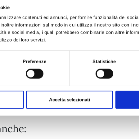
ookie
PROMISE CINDERELLA n. 15
nalizzare contenuti ed annunci, per fornire funzionalità dei socia
inoltre informazioni sul modo in cui utilizza il nostro sito con i 
icità e social media, i quali potrebbero combinarle con altre inform
24/03/2026
lizzo dei loro servizi.
€ 6,50
Preferenze
Statistiche
Mostra tutto
Accetta selezionati
anche: