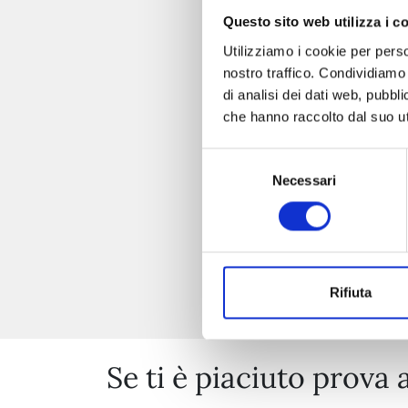
Questo sito web utilizza i c
Utilizziamo i cookie per perso
nostro traffico. Condividiamo 
di analisi dei dati web, pubbl
che hanno raccolto dal suo uti
Selezione
Necessari
del
consenso
Rifiuta
Se ti è piaciuto prova 