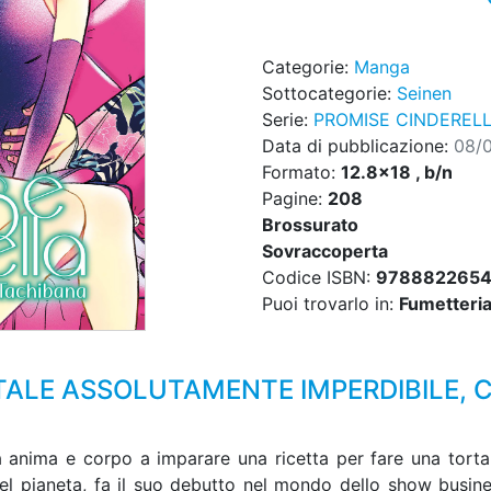
Categorie:
Manga
Sottocategorie:
Seinen
Serie:
PROMISE CINDEREL
Data di pubblicazione:
08/
Formato:
12.8x18 , b/n
Pagine:
208
Brossurato
Sovraccoperta
Codice ISBN:
9788822654
Puoi trovarlo in:
Fumetteria,
LE ASSOLUTAMENTE IMPERDIBILE, C
 anima e corpo a imparare una ricetta per fare una torta
el pianeta, fa il suo debutto nel mondo dello show busin