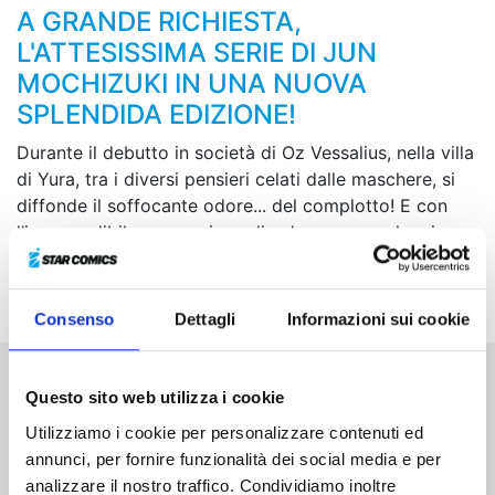
A GRANDE RICHIESTA,
L'ATTESISSIMA SERIE DI JUN
MOCHIZUKI IN UNA NUOVA
SPLENDIDA EDIZIONE!
Durante il debutto in società di Oz Vessalius, nella villa
di Yura, tra i diversi pensieri celati dalle maschere, si
diffonde il soffocante odore... del complotto! E con
l’imprevedibile aggressione di un’oscura e malvagia
mano è cominciato un folle valzer, quasi fosse di
nuovo imminente la trage-dia...
Consenso
Dettagli
Informazioni sui cookie
Questo sito web utilizza i cookie
Altri volumi della serie
Utilizziamo i cookie per personalizzare contenuti ed
annunci, per fornire funzionalità dei social media e per
analizzare il nostro traffico. Condividiamo inoltre