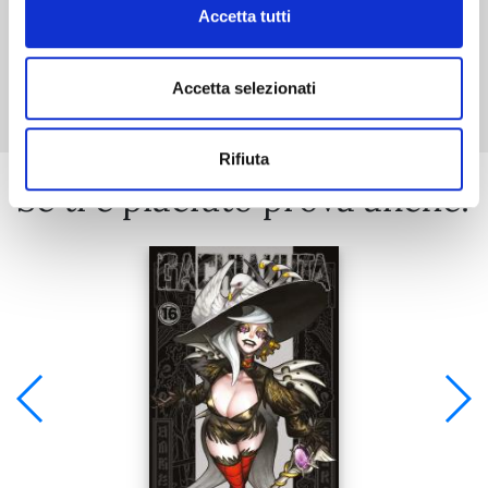
Accetta tutti
Mostra tutto
Accetta selezionati
Rifiuta
Se ti è piaciuto prova anche: