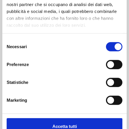
nostri partner che si occupano di analisi dei dati web,
pubblicità e social media, i quali potrebbero combinarle
con altre informazioni che ha fornito loro o che hanno
raccolto dal suo utilizzo dei loro servizi.
Selezione
Necessari
del
consenso
PANDORA HEARTS NEW EDITION n. 13
Preferenze
Statistiche
24/03/2026
€ 12,90
Marketing
Accetta tutti