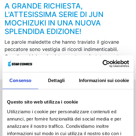
A GRANDE RICHIESTA,
L'ATTESISSIMA SERIE DI JUN
MOCHIZUKI IN UNA NUOVA
SPLENDIDA EDIZIONE!
Le parole maledette che hanno traviato il giovane
peccatore sono vestigia di ricordi indimenticabili.
Quegli occhi, la cui esistenza stessa è stata negata,
rifiutano completamente la luce...
Consenso
Dettagli
Informazioni sui cookie
Altri volumi della serie
Questo sito web utilizza i cookie
Utilizziamo i cookie per personalizzare contenuti ed
annunci, per fornire funzionalità dei social media e per
analizzare il nostro traffico. Condividiamo inoltre
informazioni sul modo in cui utilizza il nostro sito con i