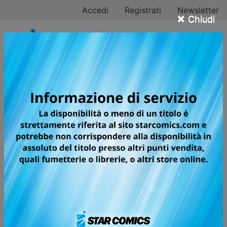
Accedi
Registrati
Newsletter
×
Chiudi
PANDORA HEARTS
NEW EDITION
A GRANDE RICHIESTA,
L'ATTESISSIMA SERIE DI JUN
MOCHIZUKI IN UNA NUOVA
SPLENDIDA EDIZIONE!
Alle soglie dei quindici anni il nobile Oz Vessalius trova
uno strano orologio da taschino e, toccandolo, viene
catapultato in un sogno delirante in cui una misteriosa