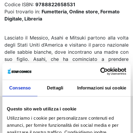
Codice ISBN:
9788822658531
Puoi trovarlo in:
Fumetteria, Online store, Formato
Digitale, Libreria
Lasciato il Messico, Asahi e Mitsuki partono alla volta
degli Stati Uniti d’America e visitano il parco nazionale
delle sabbie bianche, dove incontrano una madre con
suo figlio. Asahi, che ha cominciato a prendere
coscienza del fatto che sta per sposarsi, entra in crisi
nel vedere quanto sia felice Mitsuki quando è con i
bambini...
Consenso
Dettagli
Informazioni sui cookie
Questo sito web utilizza i cookie
Altri volumi della serie
Utilizziamo i cookie per personalizzare contenuti ed
annunci, per fornire funzionalità dei social media e per
analizzare il nostro traffico. Condividiamo inoltre