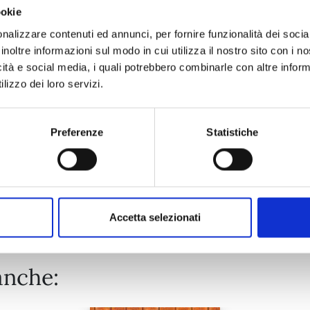
ookie
OTAKU VAMPIRE'S LOVE BITE n. 4
nalizzare contenuti ed annunci, per fornire funzionalità dei socia
inoltre informazioni sul modo in cui utilizza il nostro sito con i 
icità e social media, i quali potrebbero combinarle con altre inform
01/09/2026
lizzo dei loro servizi.
€ 6,50
Preferenze
Statistiche
Mostra tutto
Accetta selezionati
anche: