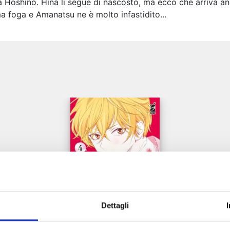
 Hoshino. Hina li segue di nascosto, ma ecco che arriva anc
a foga e Amanatsu ne è molto infastidito...
e
Dettagli