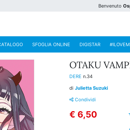
Benvenuto
Os
CATALOGO
SFOGLIA ONLINE
DIGISTAR
#ILOVE
OTAKU VAMPIR
DERE
n.34
di
Julietta Suzuki
Condividi
€ 6,50