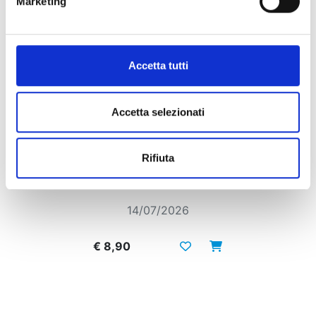
Marketing
Accetta tutti
Accetta selezionati
Rifiuta
IL POTERE DEI SOLDI
14/07/2026
€ 8,90