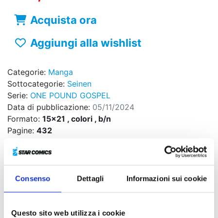
Acquista ora
Aggiungi alla wishlist
Categorie:
Manga
Sottocategorie:
Seinen
Serie:
ONE POUND GOSPEL
Data di pubblicazione:
05/11/2024
Formato:
15x21 , colori , b/n
Pagine:
432
Brossurato
Copertina con alette
Codice ISBN:
9788822650429
Puoi trovarlo in:
Fumetteria, Online store, Libreria
Consenso
Dettagli
Informazioni sui cookie
Kosaku resta intossicato per aver mangiato del cibo
Questo sito web utilizza i cookie