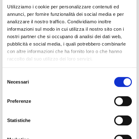
avariato durante la dieta. Proprio in quei giorni arriva
Utilizziamo i cookie per personalizzare contenuti ed
alla Mukoda Boxing Gym uno studente delle medie che
annunci, per fornire funzionalità dei social media e per
potrà diventare pugile solo se riuscirà a colpire il più
analizzare il nostro traffico. Condividiamo inoltre
forte della palestra e il nostro si ritrova costantemente
informazioni sul modo in cui utilizza il nostro sito con i
preso di mira. Come se non bastasse, il suo prossimo
nostri partner che si occupano di analisi dei dati web,
incontro lo vedrà sfidare un pugile messicano che
pubblicità e social media, i quali potrebbero combinarle
sfoggia un tatuaggio della Vergine Maria sulla pancia...
con altre informazioni che ha fornito loro o che hanno
e Kosaku, pensando all'amata suor Angela, non riesce
raccolto dal suo utilizzo dei loro servizi.
ad attaccarlo all'addome! Lo studentello problematico
riuscirà a colpire Kosaku? E quest’ultimo troverà un
modo per vincere schivando il tatuaggio?!
Selezione
Necessari
del
consenso
Preferenze
Se ti è piaciuto prova anche:
Statistiche