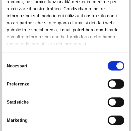
Altri volumi della serie
annunci, per fornire funzionalità dei social media e per
analizzare il nostro traffico. Condividiamo inoltre
informazioni sul modo in cui utilizza il nostro sito con i
nostri partner che si occupano di analisi dei dati web,
pubblicità e social media, i quali potrebbero combinarle
con altre informazioni che ha fornito loro o che hanno
raccolto dal suo utilizzo dei loro servizi.
Selezione
Necessari
del
consenso
Preferenze
MY LOVE STORY WITH YAMADA-KUN AT
Statistiche
LV999 n. 9
Marketing
06/10/2026