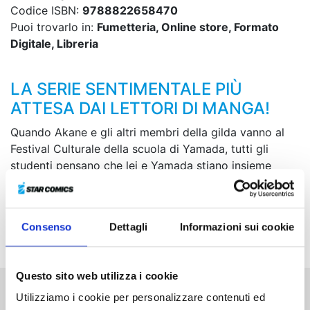
Codice ISBN:
9788822658470
Puoi trovarlo in:
Fumetteria, Online store, Formato
Digitale, Libreria
LA SERIE SENTIMENTALE PIÙ
ATTESA DAI LETTORI DI MANGA!
Quando Akane e gli altri membri della gilda vanno al
Festival Culturale della scuola di Yamada, tutti gli
studenti pensano che lei e Yamada stiano insieme
creando un imbarazzante malinteso. In seguito, Akane
si prende una brutta influenza tanto da svenire in
mezzo al parcheggio delle biciclette. Una volta ripresi
Consenso
Dettagli
Informazioni sui cookie
i sensi, però, al suo fianco vede un volto familiare...
Questo sito web utilizza i cookie
Utilizziamo i cookie per personalizzare contenuti ed