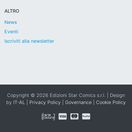
ALTRO
News
Eventi
Iscriviti alla newsletter
Copyright © 2026 Edizioni Star Comics s.r.l. | Design
by
IT-AL
|
Privacy Policy
|
Governance
|
Cookie Policy