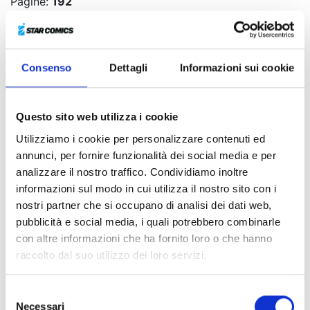
Pagine:
192
Brossurato
Copertina con alette
Codice ISBN:
9788822626226
Puoi trovarlo in:
Fumetteria, Online store, Libreria
Consenso
Dettagli
Informazioni sui cookie
Con mini poster
Questo sito web utilizza i cookie
Utilizziamo i cookie per personalizzare contenuti ed
Il progetto di addestramento della prossima
annunci, per fornire funzionalità dei social media e per
generazione di Heroes ha avuto inizio. A tale scopo,
analizzare il nostro traffico. Condividiamo inoltre
tutta la 1-A della sezione Hero dello Yuei ha raggiunto
informazioni sul modo in cui utilizza il nostro sito con i
la remota isola di Nabu, all’estremo sud del Giappone,
nostri partner che si occupano di analisi dei dati web,
dove Midoriya e compagni trascorrono dei giorni
pubblicità e social media, i quali potrebbero combinarle
frenetici ma tranquilli aiutando gli isolani in qualità di
con altre informazioni che ha fornito loro o che hanno
Heroes. Quand’ecco che, all’improvviso, il pacifico
raccolto dal suo utilizzo dei loro servizi.
scorrere del tempo viene stravolto dalla comparsa di
alcuni potentissimi Villain. Cosa stanno cercando su
quell’isoletta sperduta? E cosa c’entrano Shigaraki e
Selezione
l’Unione con tutto questo?!
Necessari
del