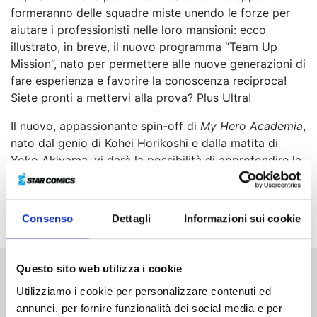
formeranno delle squadre miste unendo le forze per
aiutare i professionisti nelle loro mansioni: ecco
illustrato, in breve, il nuovo programma “Team Up
Mission”, nato per permettere alle nuove generazioni di
fare esperienza e favorire la conoscenza reciproca!
Siete pronti a mettervi alla prova? Plus Ultra!
Il nuovo, appassionante spin-off di
My Hero Academia
,
nato dal genio di Kohei Horikoshi e dalla matita di
Yoko Akiyama, vi darà la possibilità di approfondire la
conoscenza di vari personaggi della serie principale e
di assistere alle performance delle accoppiate più
“scoppiettanti” che vi possano venire in mente!
Consenso
Dettagli
Informazioni sui cookie
Questo sito web utilizza i cookie
Altri volumi della serie
Utilizziamo i cookie per personalizzare contenuti ed
annunci, per fornire funzionalità dei social media e per