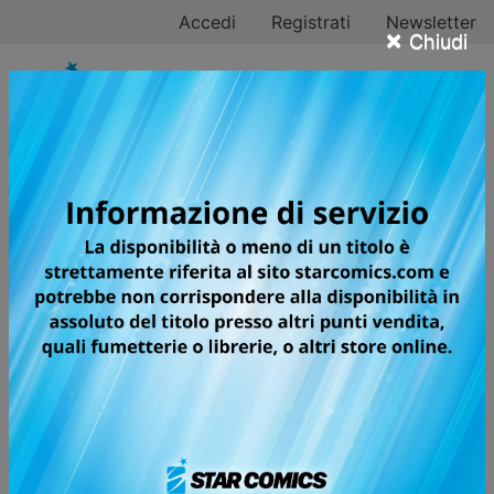
Accedi
Registrati
Newsletter
×
Chiudi
Tutti i fumetti per la
testata DRAGON