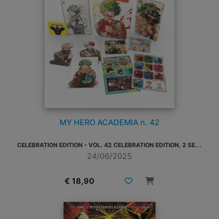
MY HERO ACADEMIA n. 42
C
ELEBRATION EDITION - VOL. 42 CELEBRATION EDITION, 2 SET DI STICKER, 3 ILLUSTRATION CARD, 2 SOTTOBICCHIERI, 1 CARD DORATA, 1 MINI-SHIKISHI
24/06/2025
€ 18,90