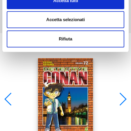
Accetta tutti
Mostra tutto
Accetta selezionati
Rifiuta
Se ti è piaciuto prova anche: