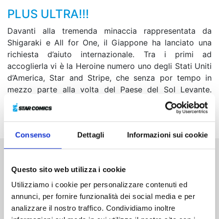
PLUS ULTRA!!!
Davanti alla tremenda minaccia rappresentata da
Shigaraki e All for One, il Giappone ha lanciato una
richiesta d’aiuto internazionale. Tra i primi ad
accoglierla vi è la Heroine numero uno degli Stati Uniti
d’America, Star and Stripe, che senza por tempo in
mezzo parte alla volta del Paese del Sol Levante.
Ancora non sa che il più grande nemico dell’umanità
progetta di impossessarsi del suo potentissimo Quirk...
Consenso
Dettagli
Informazioni sui cookie
Altri volumi della serie
Questo sito web utilizza i cookie
Utilizziamo i cookie per personalizzare contenuti ed
annunci, per fornire funzionalità dei social media e per
analizzare il nostro traffico. Condividiamo inoltre