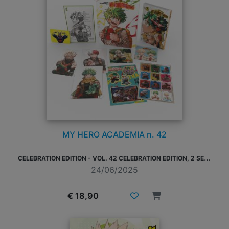
MY HERO ACADEMIA n. 42
C
ELEBRATION EDITION - VOL. 42 CELEBRATION EDITION, 2 SET DI STICKER, 3 ILLUSTRATION CARD, 2 SOTTOBICCHIERI, 1 CARD DORATA, 1 MINI-SHIKISHI
24/06/2025
€ 18,90