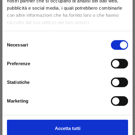
nostri partner che si occupano di analisi dei dati web,
€ 5,20
pubblicità e social media, i quali potrebbero combinarle
con altre informazioni che ha fornito loro o che hanno
raccolto dal suo utilizzo dei loro servizi.
Selezione
Necessari
del
consenso
Preferenze
Statistiche
Marketing
MY HERO ACADEMIA n. 37
06/09/2023
Accetta tutti