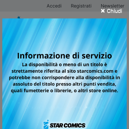
Accedi
Registrati
Newsletter
×
Chiudi
MY HERO ACADEMIA
PLUS ULTRA!!!
🏆
Next Manga Award, 2015
(Print manga)
🏆
Harvey Awards, 2019
(Best Manga)
🏆
Sugoi Japan Award, 2017
(Best Manga)
In un mondo in cui essere supereroi è la normalità,
nascere senza particolari poteri equivale a una vera e
propria disgrazia! Izuku Midoriya dovrà mettercela
tutta per ottenere un superpotere e, nonostante
l’impresa sembri impossibile, qualcuno finirà per notare