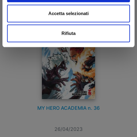
€ 5,20
Accetta selezionati
Rifiuta
MY HERO ACADEMIA n. 36
26/04/2023