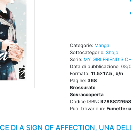
Categorie:
Manga
Sottocategorie:
Shojo
Serie:
MY GIRLFRIEND'S C
Data di pubblicazione:
08/
Formato:
11.5x17.5 , b/n
Pagine:
368
Brossurato
Sovraccoperta
Codice ISBN:
978882265
Puoi trovarlo in:
Fumetteria,
E DI A SIGN OF AFFECTION, UNA DEL