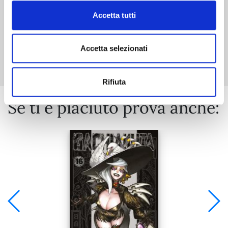
Accetta tutti
Mostra tutto
Accetta selezionati
Rifiuta
Se ti è piaciuto prova anche: