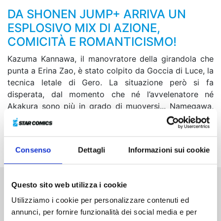
DA SHONEN JUMP+ ARRIVA UN
ESPLOSIVO MIX DI AZIONE,
COMICITÀ E ROMANTICISMO!
Kazuma Kannawa, il manovratore della girandola che
punta a Erina Zao, è stato colpito da Goccia di Luce, la
tecnica letale di Gero. La situazione però si fa
disperata, dal momento che né l’avvelenatore né
Akakura sono più in grado di muoversi... Namegawa,
nel frattempo, intima Kojiro e il suo gruppo di eliminare
Zao alla svelta, ma in quel momento qualcuno fa la sua
mossa! Che ne sarà del rapporto tra Gero e Akakura?!
Consenso
Dettagli
Informazioni sui cookie
Questo sito web utilizza i cookie
Altri volumi della serie
Utilizziamo i cookie per personalizzare contenuti ed
annunci, per fornire funzionalità dei social media e per