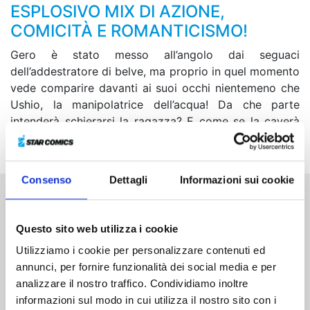
ESPLOSIVO MIX DI AZIONE,
COMICITÀ E ROMANTICISMO!
Gero è stato messo all’angolo dai seguaci
dell’addestratore di belve, ma proprio in quel momento
vede comparire davanti ai suoi occhi nientemeno che
Ushio, la manipolatrice dell’acqua! Da che parte
intenderà schierarsi la ragazza? E come se la caverà
Arashiyama ora che è stata rapita?!
Consenso
Dettagli
Informazioni sui cookie
Altri volumi della serie
Questo sito web utilizza i cookie
Utilizziamo i cookie per personalizzare contenuti ed
annunci, per fornire funzionalità dei social media e per
analizzare il nostro traffico. Condividiamo inoltre
informazioni sul modo in cui utilizza il nostro sito con i