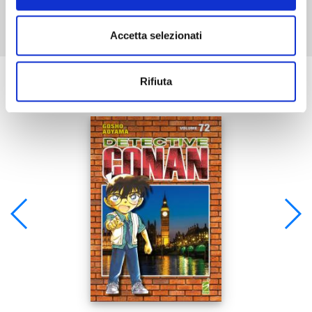
Accetta selezionati
Se ti è piaciuto prova anche:
Rifiuta