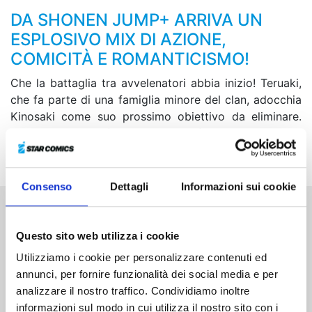
DA SHONEN JUMP+ ARRIVA UN
ESPLOSIVO MIX DI AZIONE,
COMICITÀ E ROMANTICISMO!
Che la battaglia tra avvelenatori abbia inizio! Teruaki,
che fa parte di una famiglia minore del clan, adocchia
Kinosaki come suo prossimo obiettivo da eliminare.
Riusciranno i suoi fili velenosi a perforare Gero, intento
a proteggere il suo consulente matrimoniale?
Consenso
Dettagli
Informazioni sui cookie
Altri volumi della serie
Questo sito web utilizza i cookie
Utilizziamo i cookie per personalizzare contenuti ed
annunci, per fornire funzionalità dei social media e per
analizzare il nostro traffico. Condividiamo inoltre
informazioni sul modo in cui utilizza il nostro sito con i